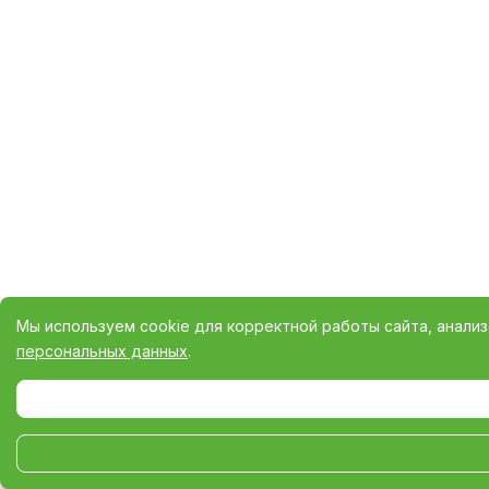
Мы используем cookie для корректной работы сайта, анали
персональных данных
.
Выберите настройки cookie
Минимальные
Аналитические/Функциональные