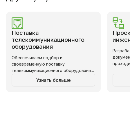
Поставка
Проек
телекоммуникационного
инже
оборудования
Разраба
докумен
Обеспечиваем подбор и
проходи
своевременную поставку
работае
телекоммуникационного оборудования
в соответствии с требованиями
Узнать больше
проекта и бюджетом.