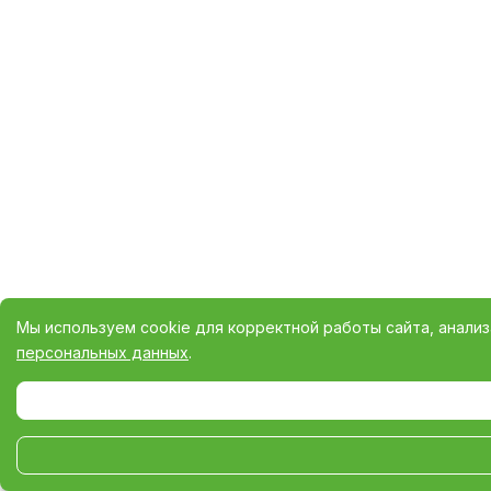
Мы используем cookie для корректной работы сайта, анали
персональных данных
.
Выберите настройки cookie
Минимальные
Аналитические/Функциональные