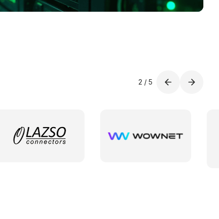
2
/
5