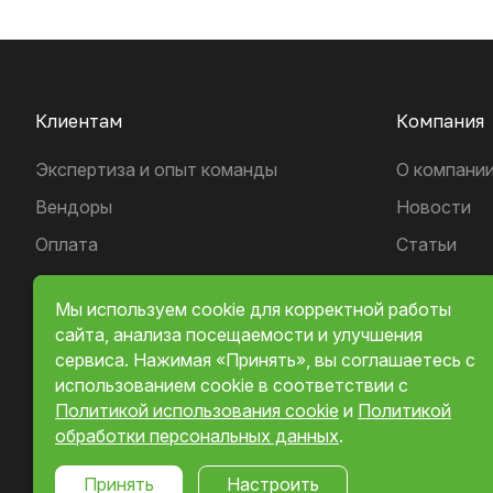
Клиентам
Компания
Экспертиза и опыт команды
О компани
Вендоры
Новости
Оплата
Cтатьи
Доставка
Сертифика
Мы используем cookie для корректной работы
Контакты
сайта, анализа посещаемости и улучшения
сервиса. Нажимая «Принять», вы соглашаетесь с
использованием cookie в соответствии с
Политикой использования cookie
и
Политикой
обработки персональных данных
.
Выберите настройки cookie
Принять
Настроить
Минимальные
Аналитические/Функциональные