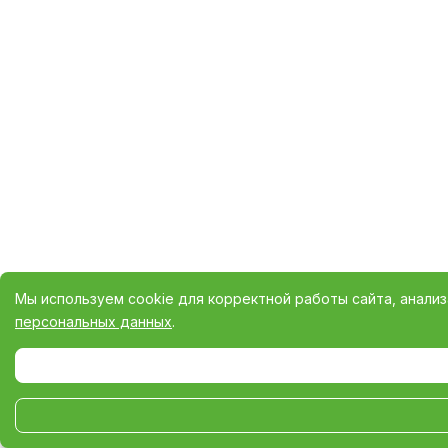
Мы используем cookie для корректной работы сайта, анали
персональных данных
.
Выберите настройки cookie
Минимальные
Аналитические/Функциональные