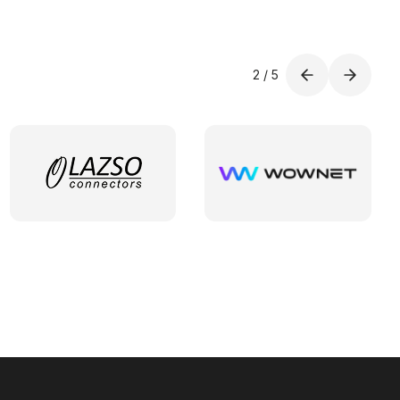
2
/
5