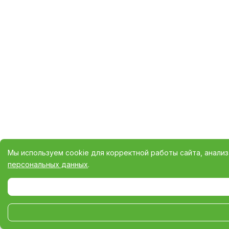
Мы используем cookie для корректной работы сайта, анали
персональных данных
.
Выберите настройки cookie
Минимальные
Аналитические/Функциональные