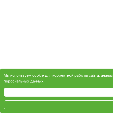
Мы используем cookie для корректной работы сайта, анали
персональных данных
.
Выберите настройки cookie
Минимальные
Аналитические/Функциональные