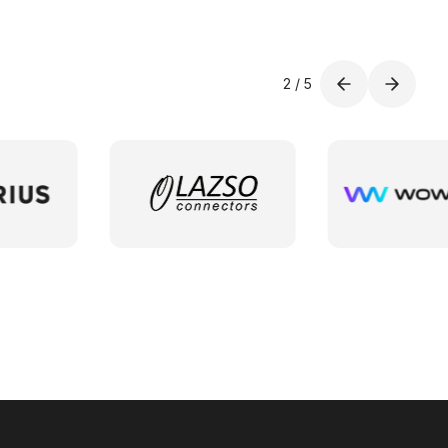
2
/
5