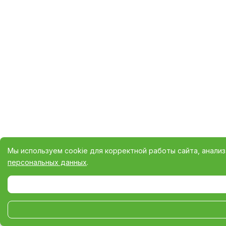
Мы используем cookie для корректной работы сайта, анали
персональных данных
.
Выберите настройки cookie
Минимальные
Аналитические/Функциональные