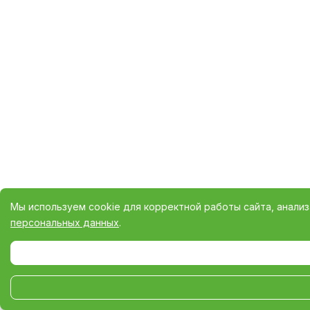
Мы используем cookie для корректной работы сайта, анали
персональных данных
.
Выберите настройки cookie
Минимальные
Аналитические/Функциональные