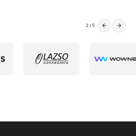
2
/
5