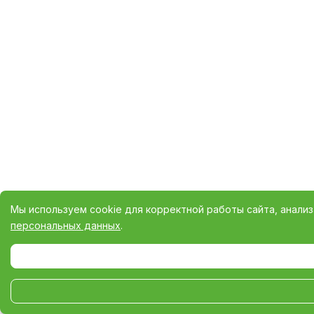
Мы используем cookie для корректной работы сайта, анали
персональных данных
.
Выберите настройки cookie
Минимальные
Аналитические/Функциональные