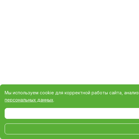
Мы используем cookie для корректной работы сайта, анали
персональных данных
.
Выберите настройки cookie
Минимальные
Аналитические/Функциональные