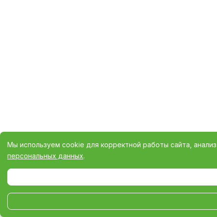
Мы используем cookie для корректной работы сайта, анали
персональных данных
.
Выберите настройки cookie
Минимальные
Аналитические/Функциональные