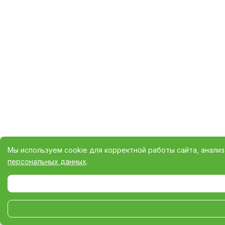
Мы используем cookie для корректной работы сайта, анали
персональных данных
.
Выберите настройки cookie
Минимальные
Аналитические/Функциональные