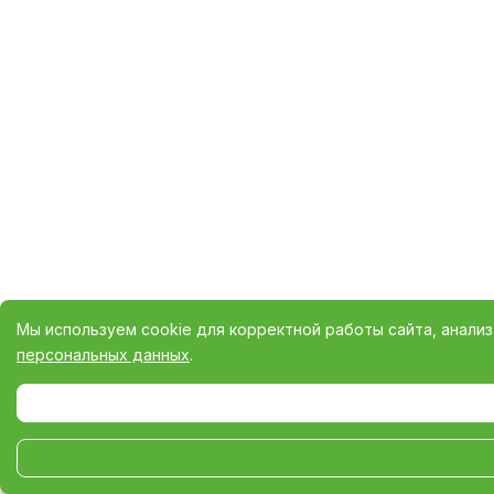
Мы используем cookie для корректной работы сайта, анали
персональных данных
.
Выберите настройки cookie
Минимальные
Аналитические/Функциональные