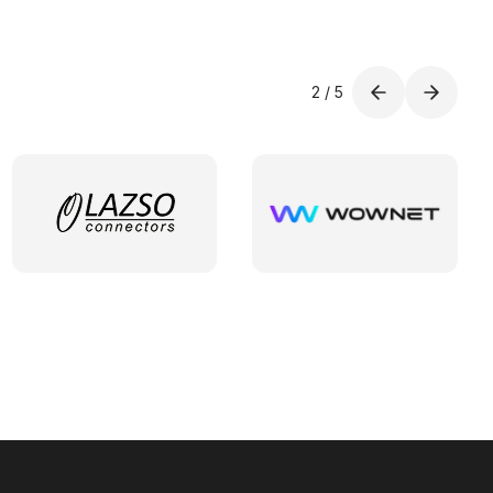
2
/
5