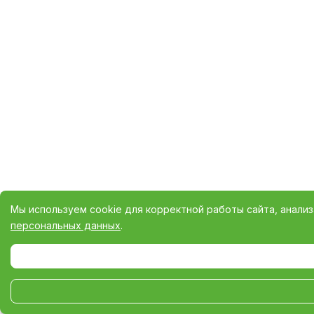
Мы используем cookie для корректной работы сайта, анали
персональных данных
.
Выберите настройки cookie
Минимальные
Аналитические/Функциональные