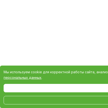
Мы используем cookie для корректной работы сайта, анали
персональных данных
.
Выберите настройки cookie
Минимальные
Аналитические/Функциональные