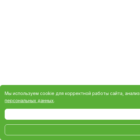
Мы используем cookie для корректной работы сайта, анали
персональных данных
.
Выберите настройки cookie
Минимальные
Аналитические/Функциональные