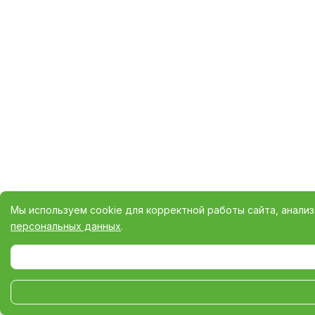
Мы используем cookie для корректной работы сайта, анали
персональных данных
.
Выберите настройки cookie
Минимальные
Аналитические/Функциональные