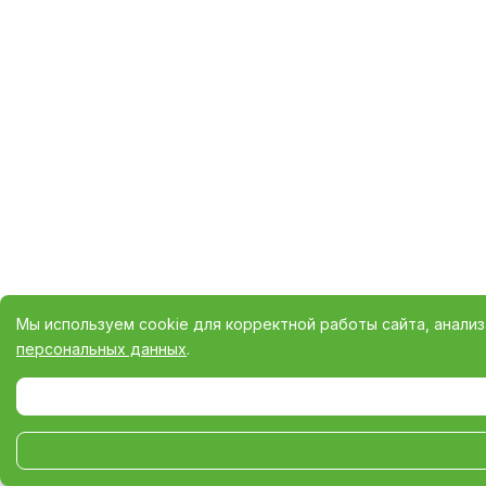
Мы используем cookie для корректной работы сайта, анали
персональных данных
.
Выберите настройки cookie
Минимальные
Аналитические/Функциональные