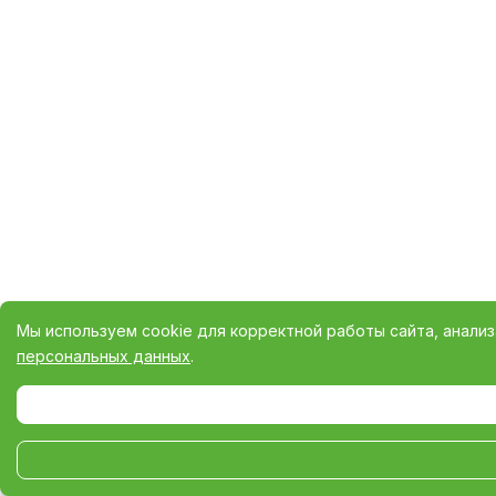
Мы используем cookie для корректной работы сайта, анали
персональных данных
.
Выберите настройки cookie
Минимальные
Аналитические/Функциональные