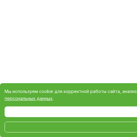
Мы используем cookie для корректной работы сайта, анали
персональных данных
.
Выберите настройки cookie
Минимальные
Аналитические/Функциональные