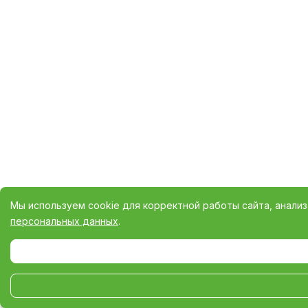
Мы используем cookie для корректной работы сайта, анали
персональных данных
.
Выберите настройки cookie
Минимальные
Аналитические/Функциональные