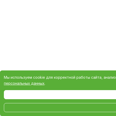
Мы используем cookie для корректной работы сайта, анали
персональных данных
.
Выберите настройки cookie
Минимальные
Аналитические/Функциональные