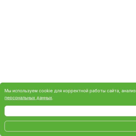
Мы используем cookie для корректной работы сайта, анали
персональных данных
.
Выберите настройки cookie
Минимальные
Аналитические/Функциональные