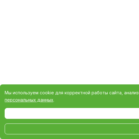
Мы используем cookie для корректной работы сайта, анали
персональных данных
.
Выберите настройки cookie
Минимальные
Аналитические/Функциональные