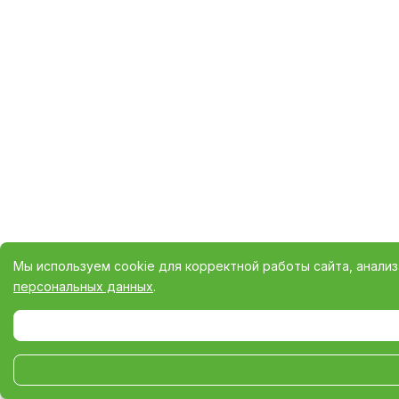
Мы используем cookie для корректной работы сайта, анали
персональных данных
.
Выберите настройки cookie
Минимальные
Аналитические/Функциональные